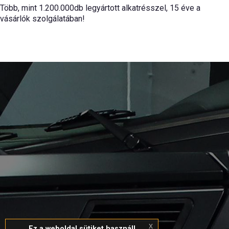
Több, mint 1.200.000db legyártott alkatrésszel, 15 éve a
vásárlók szolgálatában!
Szabó-Autóművek Kft.
Back To Top
Szabó Gyula
tulajdonos-ügyvezető
Telefon: +36 66/448-706; +36 20 966-3000
E-mail:
info@szaboautomuvek.hu
x
Ez a weboldal sütiket használ!