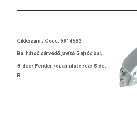
sszéria
Aleko, Tavria, Moszkvics, Izs és egyéb karo
elemek készítése.
+36 (66) 448-706
info@szaboautomuvek.hu
Cikkszám
/ Code: 6814582
Bal hátsó sárvédő javító 5 ajtós bal.
5-door
Fender
repair plate rear Side:
R