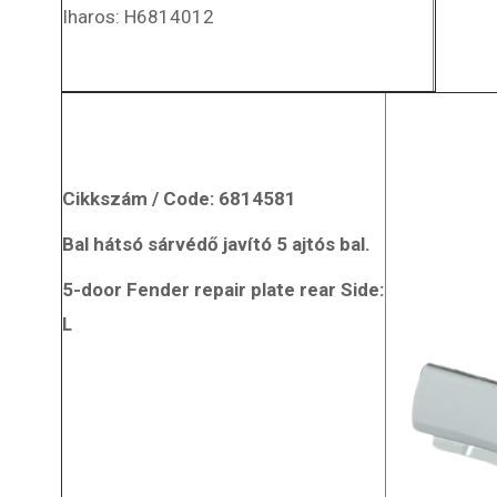
Iharos: H6814012
Cikkszám / Code: 6814581
Bal hátsó sárvédő javító 5 ajtós bal.
5-door
Fender
repair plate rear Side:
L
Szabó-Autóművek Kft.
 Daewoo,
Teljeskörű alkatrész kínálat: Suzuki, Maruti,