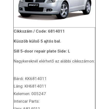
Cikkszám / Code: 6814011
Küszöb külső 5 ajtós bal.
Sill 5-door repair plate Side: L
Nagykereknél elérhető az alábbi cikkszámon:
Bárdi: KK6814011
Láng: KH6814011
Kelemen: 005247
Intercar Parts:
Unix: 6814011