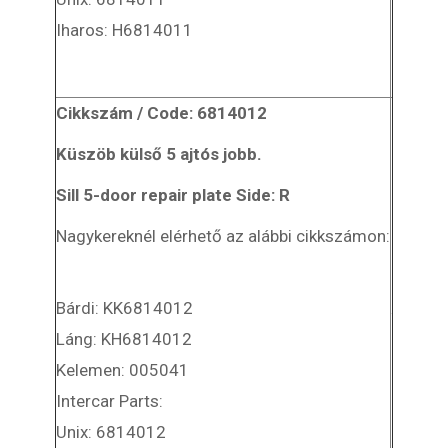
Iharos: H6814011
Cikkszám / Code: 6814012
Küszöb külső 5 ajtós jobb.
Sill 5-door repair plate Side: R
Nagykereknél elérhető az alábbi cikkszámon:
Bárdi: KK6814012
Láng: KH6814012
Kelemen: 005041
Intercar Parts:
Unix: 6814012