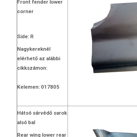
Front fender lower
corner
Side: R
Nagykereknél
elérhető az alábbi
cikkszámon:
Kelemen: 017805
Hátsó sárvédő sarok
alsó bal
Rear wing lower rear