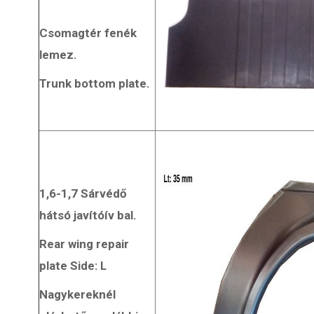
Csomagtér fenék
lemez.
Trunk bottom plate.
1,6-1,7 Sárvédő
hátsó javítóív bal.
Rear wing repair
plate Side: L
Nagykereknél