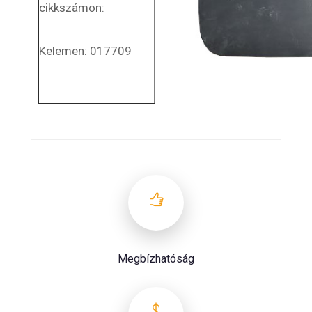
cikkszámon:
Kelemen: 017709
Megbízhatóság