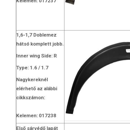
Kelemen: 017237
1,6-1,7 Doblemez
hátsó komplett jobb.
Inner wing Side: R
Type: 1.6 / 1.7
Nagykereknél
elérhető az alábbi
cikkszámon:
Kelemen: 017238
Első sárvédő lapát