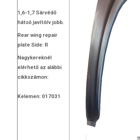
1,6-1,7 Sárvédő
hátsó javítóív jobb.
Rear wing repair
plate Side: R
Nagykereknél
elérhető az alábbi
cikkszámon:
Kelemen: 017031