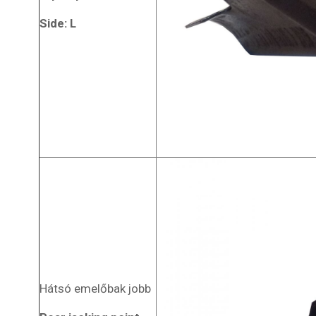
elemek készítése.
+36 (66) 448-706
Side: L
info@szaboautomuvek.hu
Hátsó emelőbak jobb