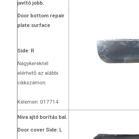
javító
jobb.
Door bottom repair
plate surface
Side: R
Nagykereknél
elérhető az alábbi
cikkszámon:
Kelemen: 017714
Niva ajtó borítás bal.
Door cover Side: L