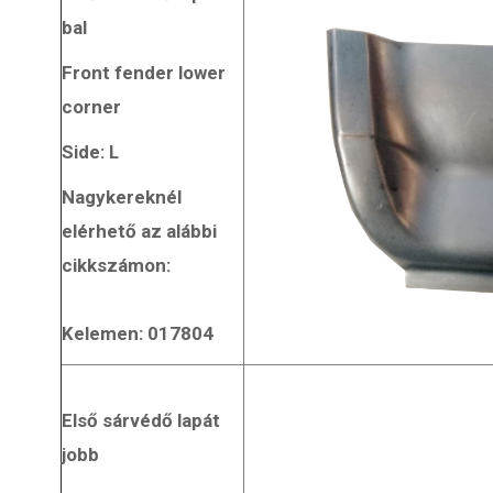
bal
Front fender lower
corner
Side: L
Nagykereknél
elérhető az alábbi
cikkszámon:
Kelemen: 017804
Első sárvédő lapát
jobb