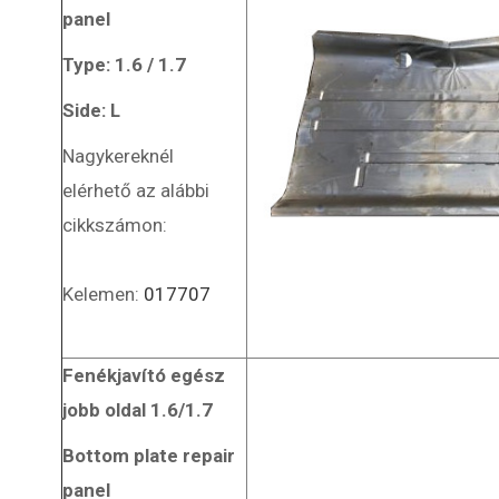
panel
Type: 1.6 / 1.7
Side: L
Nagykereknél
elérhető az alábbi
cikkszámon:
Kelemen:
017707
Fenékjavító egész
jobb oldal 1.6/1.7
Bottom plate repair
panel