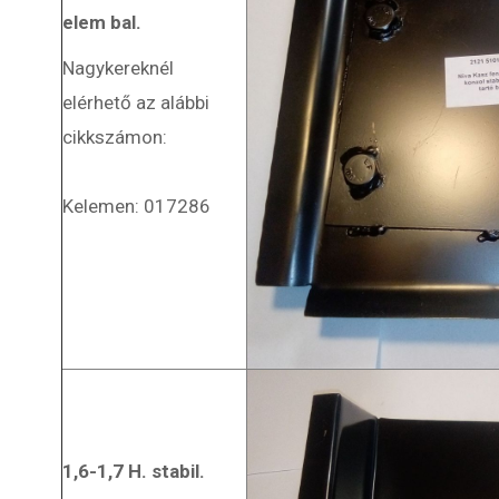
elem bal.
Nagykereknél
elérhető az alábbi
cikkszámon:
Kelemen: 017286
1,6-1,7 H. stabil.