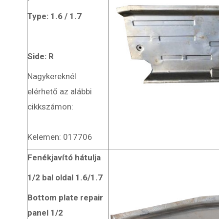
Type: 1.6 / 1.7
Side: R
Nagykereknél
elérhető az alábbi
cikkszámon:
Kelemen: 017706
Fenékjavító hátulja
1/2 bal oldal 1.6/1.7
Bottom plate repair
panel 1/2