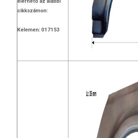
elérhető az alábbi
cikkszámon:
Kelemen: 017153