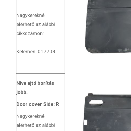
Nagykereknél
elérhető az alábbi
cikkszámon:
Kelemen: 017708
Niva ajtó borítás
jobb.
Door cover Side: R
Nagykereknél
elérhető az alábbi