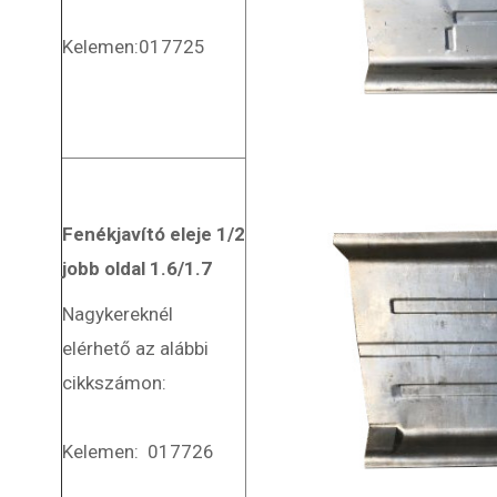
Kelemen:017725
Fenékjavító
eleje
1/2
jobb oldal 1.6/1.7
Nagykereknél
elérhető az alábbi
cikkszámon:
Kelemen: 017726