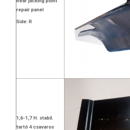
Rear jacking point
repair panel
Side: R
1,6-1,7 H. stabil.
tartó 4 csavaros