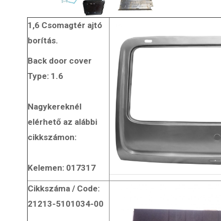
1,6 Csomagtér ajtó
borítás.
Back door cover
Type: 1.6
Nagykereknél
elérhető az alábbi
cikkszámon:
Kelemen: 017317
Cikkszáma / Code:
21213-5101034-00