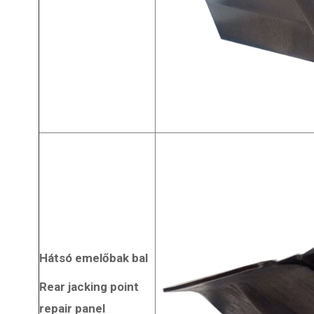
Hátsó emelőbak bal
Szabó-Autóművek Kft.
Teljeskörű alkatrész kínálat: Suzuki, Maruti, Daewoo,
Rear jacking point
Aleko, Tavria, Moszkvics, Izs és egyéb karosszéria
repair panel