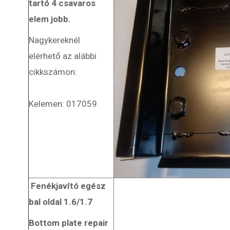
tartó 4 csavaros
elem jobb.
Nagykereknél
elérhető az alábbi
cikkszámon:
Kelemen: 017059
Fenékjavító egész
bal oldal 1.6/1.7
Bottom plate repair