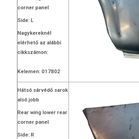
corner panel
Side: L
Nagykereknél
elérhető az alábbi
cikkszámon:
Kelemen: 017802
Hátsó sárvédő sarok
alsó jobb
Rear wing lower rear
corner panel
Side: R