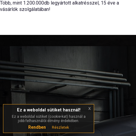
Több, mint 1.200.000db legyártott alkatrésszel, 15 éve a
vásárlók szolgálatában!
Szabó-Autóművek Kft.
Back To Top
Szabó Gyula
tulajdonos-ügyvezető
Telefon: +36 66/448-706; +36 20 966-3000
E-mail:
info@szaboautomuvek.hu
x
Ez a weboldal sütiket használ!
Ez a weboldal sütiket (cookie-kat) használ a
jobb felhasználói élmény érdekében.
Rendben
Részletek