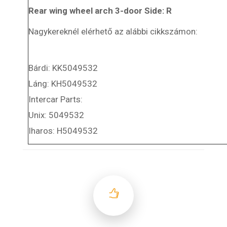
Rear wing wheel arch 3-door Side: R
Nagykereknél elérhető az alábbi cikkszámon:
Bárdi: KK5049532
Láng: KH5049532
Intercar Parts:
Unix: 5049532
Iharos: H5049532