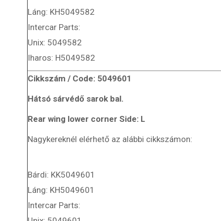
Szabó-Autóművek Kft.
Láng: KH5049582
Teljeskörű alkatrész kínálat: Suzuki, Maruti, Daewoo,
Intercar Parts:
Aleko, Tavria, Moszkvics, Izs és egyéb karosszéria
Unix: 5049582
elemek készítése.
+36 (66) 448-706
Iharos: H5049582
info@szaboautomuvek.hu
Cikkszám / Code: 5049601
Hátsó sárvédő sarok bal.
Rear wing lower corner Side: L
Nagykereknél elérhető az alábbi cikkszámon:
Bárdi: KK5049601
Láng: KH5049601
Intercar Parts:
Unix: 5049601