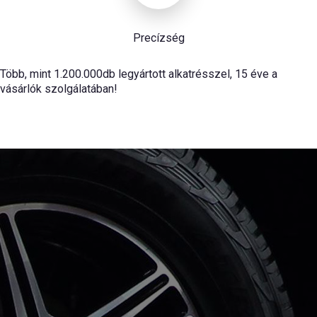
Precízség
Több, mint 1.200.000db legyártott alkatrésszel, 15 éve a
vásárlók szolgálatában!
Szabó-Autóművek Kft.
Back To Top
Szabó Gyula
tulajdonos-ügyvezető
Telefon: +36 66/448-706; +36 20 966-3000
E-mail:
info@szaboautomuvek.hu