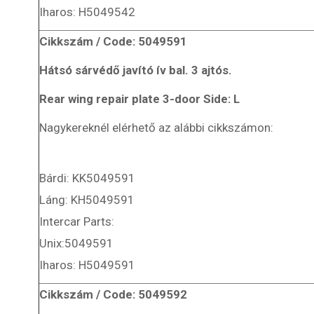
Iharos: H5049542
Cikkszám / Code: 5049591
Hátsó sárvédő javító ív bal. 3 ajtós.
Rear wing repair plate 3-door Side: L
Nagykereknél elérhető az alábbi cikkszámon:
Bárdi: KK5049591
Láng: KH5049591
Intercar Parts:
Unix:5049591
Iharos: H5049591
Cikkszám / Code: 5049592